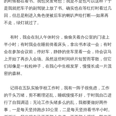
的时候都在看书。我也突发奇想；我是不是也可以这样？于
是我就把车子的副驾驶上放了书。确实也在等红灯时看过几
回，但总是刚进入角色便被后车的喇叭声给打断----如果再
不走，绿灯就过了。
有时，我会在别人午休时分，偷偷关着办公室的门读上
半小时；有时我会在睡前倚着床头，拿出书本读一会；有时
会在参加会议前，停好车，静静的坐车里看一会，待会议马
上开始了再步入会场。虽然这些时间碎片短暂而零散，但它
们却像是一粒粒种子，在我心中生根发芽，慢慢长成一片茂
密的森林。
记得在五队实验学校工作时，我有一阵子很焦虑，工作
的千头万绪，剪不断理还乱，睡眠慢慢不好，于时我自己进
行了自我调适：无论工作头绪多么的乱，我都要做好两件
事，一是每天坚持跑步10公里，二是每天坚持看书半小时。