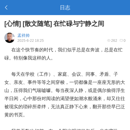
日志
[
心情
]
[
散文随笔
]
在忙碌与宁静之间
孟祥帅
2025-6-22 18:25
262
0
在这个快节奏的时代，我们似乎总是在奔波，总是在忙
碌。特别像我这样的人。
每天在学校（工作）、家庭、会议、同事、矛盾、子
女、亲友、事件等等之间穿梭，一切都像是一座座无形的大
山，压得我们气喘嘘噱。每当夜深人静，或是偶尔偷得浮生
半日闲，心中那份对阅读的渴望便如潮水般涌来，却又往往
被现实的琐碎所牵绊，无法真正静下心来，翻开那些早已泛
黄的书页。