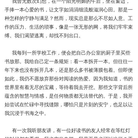
我曾无数次幻想，在一个阳光明媚的午后，坐在窗边，
手捧一本心爱的书，让文字如涓涓细流般滋润心田。那是一
种怎样的宁静与满足？然而，现实总是那么不尽如人意。工
作的压力、生活的琐事，像是一张无形的网，将我们牢牢束
缚。我们渴望逃离，却找不到出口。
我每到一所学校工作，便会把自己办公室的厨子里买些
书放那。我给自己定一条规矩：看一本拆开一本。但往往一
年下来也没有拆开几本，还是那么多书被薄膜包着。但即便
如此，我仍不愿放弃那份对阅读的热爱。因为我知道，书的
世界里有着无尽的宝藏，等待着我去开挖。那些文字背后所
蕴含的智慧与情感，是任何物质都无法替代的。于是，我开
始尝试在忙碌中寻找缝隙，哪怕只是片刻的安宁，也足以让
我沉浸于书海之中。
有一次我听朋友讲，有一位好读书的友人经常在等红灯