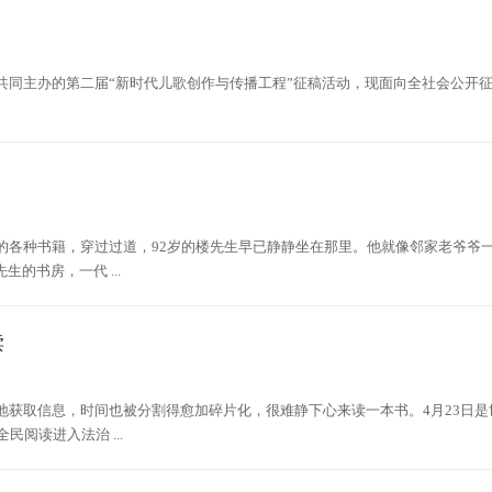
共同主办的第二届“新时代儿歌创作与传播工程”征稿活动，现面向全社会公开
的各种书籍，穿过过道，92岁的楼先生早已静静坐在那里。他就像邻家老爷爷
的书房，一代 ...
读
地获取信息，时间也被分割得愈加碎片化，很难静下心来读一本书。4月23日是
阅读进入法治 ...