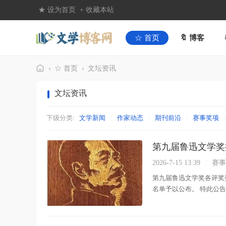
★ 设为首页
+ 收藏本站
☆ 首页
🔖 博客
›
☆ 首页
›
文坛资讯
文
文坛资讯
学
博
下级分类:
文学新闻
|
作家动态
|
期刊前沿
|
赛事奖项
|
客
网
第九届鲁迅文学奖
2026-7-15 13:39
|
赛事
第九届鲁迅文学奖各评奖
名单予以公布。 特此公