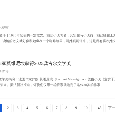
化观察
爱玲于1980年发表的一篇散文。她以小说闻名，其实在写小说前，她已经在上
。读她的散文就好像和她坐在一个咖啡馆里，听她娓娓道来，这是所有喜欢她
作家莫维尼埃获得2025龚古尔文学奖
事奖项
文学奖揭晓：法国作家罗朗·莫维尼埃（Laurent Mauvignier）凭借小说《空房子
得了这份荣誉。据法新社报道，评委们仅用一轮投票就选定了这位58岁的作家。 ...
2
3
4
5
6
7
8
9
10
... 45
下