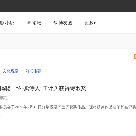
📚︎ 小说
💬 论坛
❂ 博友圈
更多▾
文化观察
|
好书推荐
揭晓：“外卖诗人”王计兵获得诗歌奖
奖项
委员会于2026年7月15日分别投票产生了获奖作品。现将获奖作品名单和各评
告。