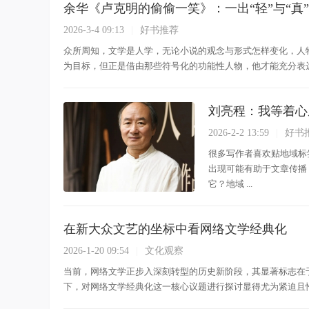
余华《卢克明的偷偷一笑》：一出“轻”与“真
2026-3-4 09:13
|
好书推荐
众所周知，文学是人学，无论小说的观念与形式怎样变化，人
为目标，但正是借由那些符号化的功能性人物，他才能充分表达自
刘亮程：我等着心
2026-2-2 13:59
|
好书
很多写作者喜欢贴地域标
出现可能有助于文章传播
它？地域 ...
在新大众文艺的坐标中看网络文学经典化
2026-1-20 09:54
|
文化观察
当前，网络文学正步入深刻转型的历史新阶段，其显著标志在
下，对网络文学经典化这一核心议题进行探讨显得尤为紧迫且恰逢