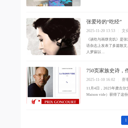
张爱玲的“吃经”
2025-11-20 13:53
|
文
《谈吃与画饼充饥》是张
语杂志上发表了多篇散文
人梦寐以 ...
750页家族史诗，
2025-11-10 16:02
|
赛
11月4日，2025年龚古尔
Maison vide）获
1