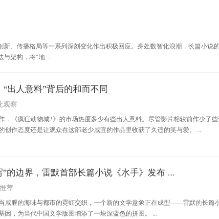
创新、传播格局等一系列深刻变化作出积极回应。身处数智化浪潮，长篇小说
构，将“地 ...
：“出人意料”背后的和而不同
化观察
作，《疯狂动物城2》的市场热度多少有些出人意料。尽管影片相较前作少了些
创作态度还是让观众在这部老少咸宜的作品里收获了久违的笑与爱。 ...
”的边界，雷默首部长篇小说《水手》发布 ...
推荐
当咸腥的海味与都市的霓虹交织，一个新的文学意象正在成型——雷默的长篇
因，为当代中国文学版图增添了一块深蓝色的拼图。 ...