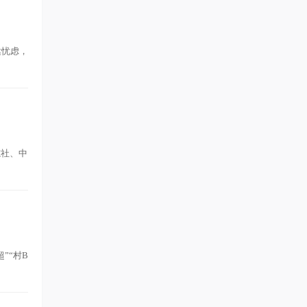
达忧虑，
志社、中
”“村B