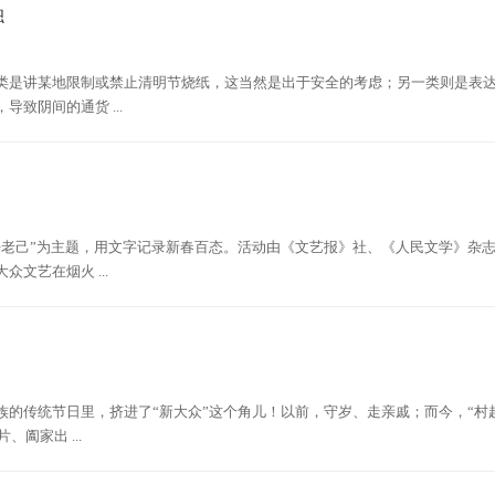
融
类是讲某地限制或禁止清明节烧纸，这当然是出于安全的考虑；另一类则是表
致阴间的通货 ...
好老己”为主题，用文字记录新春百态。活动由《文艺报》社、《人民文学》杂
文艺在烟火 ...
的传统节日里，挤进了“新大众”这个角儿！以前，守岁、走亲戚；而今，“村超
阖家出 ...