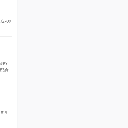
塑造人物
地理的
否适合
此背景