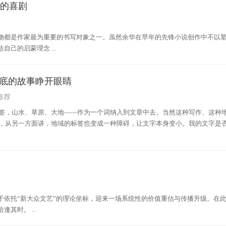
”的喜剧
物都是作家最为重要的书写对象之一。虽然余华在早年的先锋小说创作中不以
己的启蒙理念 ...
底的故事睁开眼睛
推荐
签，山水、草原、大地——作为一个词纳入到文章中去。当然这种写作、这种
，从另一方面讲，地域的标签也变成一种障碍，让文字本身变小。我的文字是
于依托“新大众文艺”的理论坐标，迎来一场系统性的价值重估与传播升级。在
其时。 ...