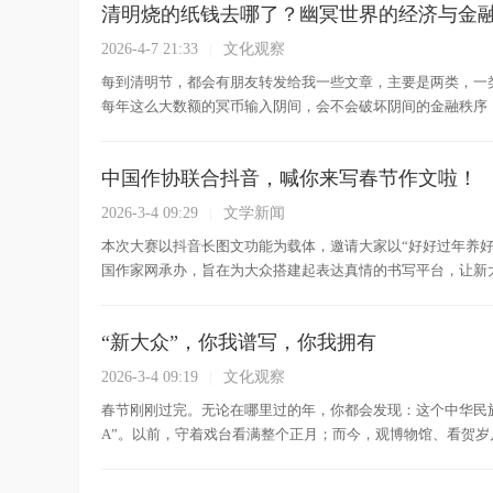
清明烧的纸钱去哪了？幽冥世界的经济与金
2026-4-7 21:33
|
文化观察
每到清明节，都会有朋友转发给我一些文章，主要是两类，一
每年这么大数额的冥币输入阴间，会不会破坏阴间的金融秩序，导
中国作协联合抖音，喊你来写春节作文啦！
2026-3-4 09:29
|
文学新闻
本次大赛以抖音长图文功能为载体，邀请大家以“好好过年养
国作家网承办，旨在为大众搭建起表达真情的书写平台，让新大众
“新大众”，你我谱写，你我拥有
2026-3-4 09:19
|
文化观察
春节刚刚过完。无论在哪里过的年，你都会发现：这个中华民族
A”。以前，守着戏台看满整个正月；而今，观博物馆、看贺岁片、