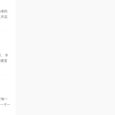
访者的
只开花
。 水
似要蜇
它每一
长一寸一