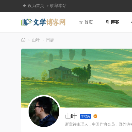
★ 设为首页
+ 收藏本站
☆ 首页
🔖 博客
›
山叶
›
日志
文
学
博
客
网
山叶
管理员
新童诗主理人，中国作协会员，野外诗