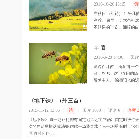
2016-10-26 13:15
|
诗
在秋日 （组诗） 1. 
鼻腔。 那里，长木条钉成
不结果的时节， 细碎的白
早 春
2016-3-28 14:06
|
阅读 
透过百叶窗，我看到 一个
滴，鸟鸣，这犯春困的绿
醒梦中人。 涂满阳光的泥
《地下铁》（外三首）
2015-11-12 13:05
|
诗
|
阅读 1083
|
评论
6
|
热度 2
《地下铁》 每一趟旅行都有固定记忆之道 它的出口定时被打开
次的冲动里抵达或消失 仿佛一场爱穿越了另一场爱 有时，它
厘 有时它停 ...