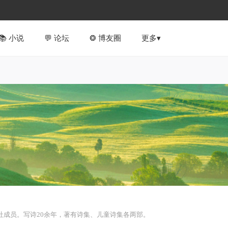
📚︎ 小说
💬 论坛
❂ 博友圈
更多▾
社成员。写诗20余年，著有诗集、儿童诗集各两部。