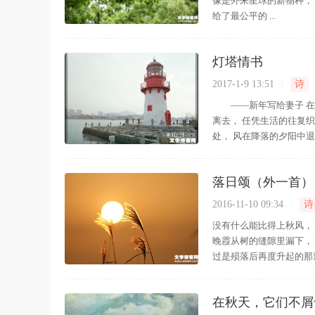
像是外来星球的新物种，
给了最公平的 ...
灯塔情书
2017-1-9 13:51
|
诗
——新年写给妻子 在江
离去， 任凭生活的往复
处， 风在降落的夕阳中退
落日颂（外一首）
2016-11-10 09:34
|
诗
没有什么能比得上秋风，
晚霞从树的缝隙里漏下， 
过是殒落后再度升起的那道
在秋天，它们不屑