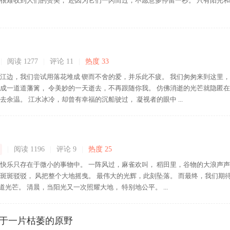
 很难收到人们的赞美， 还因为它们一闪而过，不愿意多停留一秒。 只有阳光
|
阅读 1277
|
评论
11
|
热度 33
边，我们尝试用落花堆成 锲而不舍的爱，并乐此不疲。 我们匆匆来到这里
织成一道道藩篱， 令美妙的一天逝去，不再跟随你我。 仿佛消逝的光芒就隐匿
去余温。 江水冰冷，却曾有幸福的沉船驶过， 凝视者的眼中 ...
|
阅读 1196
|
评论
9
|
热度 25
 快乐只存在于微小的事物中。 一阵风过，麻雀欢叫， 稻田里，谷物的大浪声
斑斑驳驳， 风把整个大地摇曳。 最伟大的光辉，此刻坠落。 而最终，我们期待
光芒。 清晨，当阳光又一次照耀大地， 特别地公平。 ...
于一片枯萎的原野