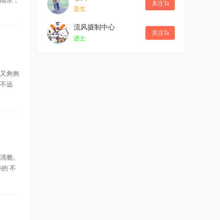
和雨水，
关注Ta
贡生
流风摄制中心
关注Ta
进士
，又匆匆
在不远
声清脆。
的 不