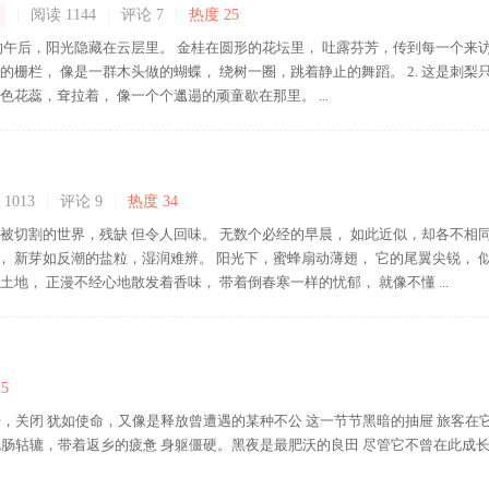
|
阅读 1144
|
评论
7
|
热度 25
平凡的午后，阳光隐藏在云层里。 金桂在圆形的花坛里， 吐露芬芳，传到每一个来
的栅栏， 像是一群木头做的蝴蝶， 绕树一圈，跳着静止的舞蹈。 2. 这是刺梨
色花蕊，耷拉着， 像一个个邋遢的顽童歇在那里。 ...
1013
|
评论
9
|
热度 34
被切割的世界，残缺 但令人回味。 无数个必经的早晨， 如此近似，却各不相同
， 新芽如反潮的盐粒，湿润难辨。 阳光下，蜜蜂扇动薄翅， 它的尾翼尖锐， 
土地， 正漫不经心地散发着香味， 带着倒春寒一样的忧郁， 就像不懂 ...
5
，关闭 犹如使命，又像是释放曾遭遇的某种不公 这一节节黑暗的抽屉 旅客在
饥肠轱辘，带着返乡的疲惫 身躯僵硬。黑夜是最肥沃的良田 尽管它不曾在此成