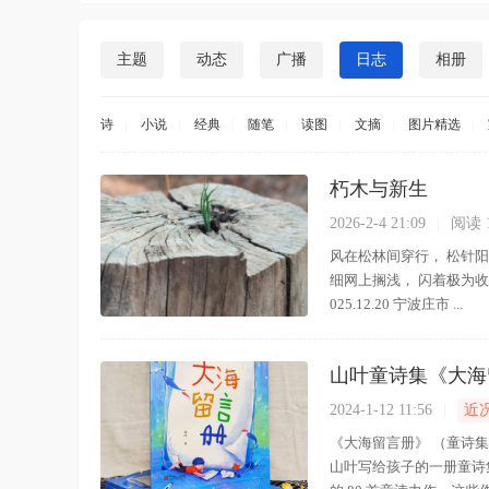
主题
动态
广播
日志
相册
诗
|
小说
|
经典
|
随笔
|
读图
|
文摘
|
图片精选
|
朽木与新生
2026-2-4 21:09
|
阅读 
风在松林间穿行， 松针
细网上搁浅， 闪着极为收
025.12.20 宁波庄市 ...
山叶童诗集《大海
2024-1-12 11:56
|
近
《大海留言册》 （童诗集） 山
山叶写给孩子的一册童诗