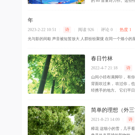
的 80 首童诗力作。这些
年
2023-2-22 10:51
|
诗
|
阅读 926
|
评论
0
|
热度 1
光与影的间歇 声音被短暂放大 人群纷纷聚拢 在同一个矮小的屋檐下
春日竹林
2022-4-7 21:18
|
诗
山间小径布满脚印， 有
背面吹过来， 吹过你，也
经携手的地方。 它们平日
简单的理想（外三
2021-8-23 14:09
|
诗
樟花 这细小的雪，几乎