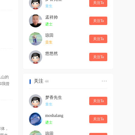
关注Ta
童生
孟祥帅
关注Ta
进士
琼田
关注Ta
贡生
悠悠然
关注Ta
从山的
关注
44
和我曾
梦香先生
关注Ta
童生
moshalang
关注Ta
进士
球体，
琼田