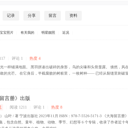
记录
分享
留言
资料
宝宝照片
|
有关我的
|
明星靓照
|
近况
|
117
|
评论
1
|
热度 4
阳光一样铺满地面。 黑羽拼凑出破碎的身形， 鸟的尖喙和头骨显露。 倏然，风
敛的光芒。 在它身后，半截腐败的树桩里， 一枚树种—— 已经从裂缝里刺破冒
留言册》出版
况
|
阅读 1211
|
评论
1
|
热度 8
叶 / 著 宁波出版社 2023年11月 ISBN：978-7-5526-5171-3 《大海留言
集，包含自然、童年、植物、动物、季节、幻想等 6 个专辑，收录了作者近十