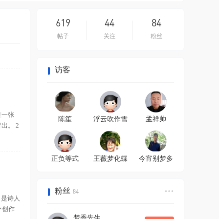
619
44
84
帖子
关注
粉丝
访客
在一张
陈笙
浮云吹作雪
孟祥帅
出。 2
正负等式
王薇梦化蝶
今宵别梦多
粉丝
84
册》是诗人
年创作
梦香先生