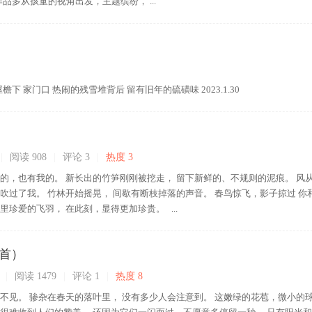
作品多从孩童的视角出发，主题缤纷， ...
 家门口 热闹的残雪堆背后 留有旧年的硫磺味 2023.1.30
|
阅读 908
|
评论
3
|
热度 3
你的，也有我的。 新长出的竹笋刚刚被挖走， 留下新鲜的、不规则的泥痕。 风
吹过了我。 竹林开始摇晃， 间歇有断枝掉落的声音。 春鸟惊飞，影子掠过 你
里珍爱的飞羽， 在此刻，显得更加珍贵。 ...
首）
|
阅读 1479
|
评论
1
|
热度 8
看不见。 骖杂在春天的落叶里， 没有多少人会注意到。 这嫩绿的花苞，微小的