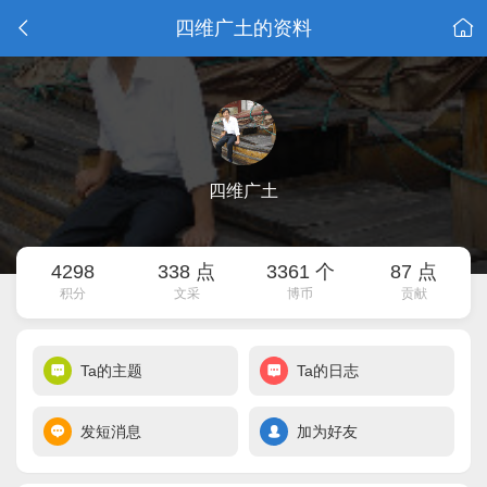
四维广土的资料
四维广土
4298
338 点
3361 个
87 点
积分
文采
博币
贡献
Ta的主题
Ta的日志
发短消息
加为好友