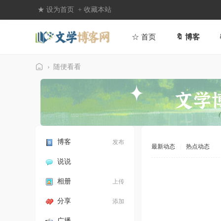
★ 设为首页
+ 收藏本站
☆ 首页
🔖 博客
›
随便看看
文
学
博
客
网
博客
发布
最新动态
|
热点动态
说说
相册
上传
分享
添加
广播