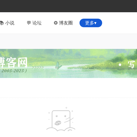
📚︎ 小说
💬 论坛
❂ 博友圈
更多▾