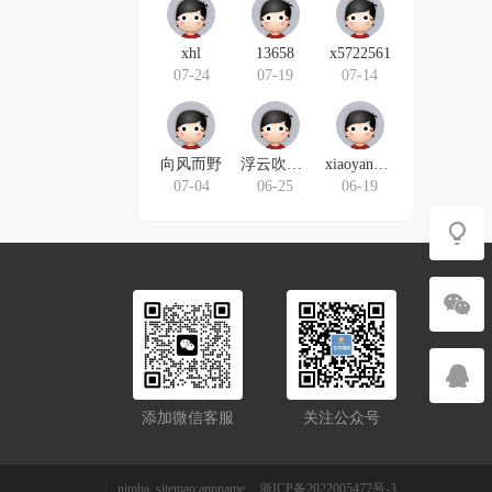
xhl
13658
x5722561
07-24
07-19
07-14
向风而野
浮云吹作雪
xiaoyang5467
07-04
06-25
06-19
添加微信客服
关注公众号
|
nimba_sitemap:appname
浙ICP备2022005477号-3