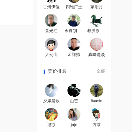
古州伊佳
四维广土
家朋月
童光红
今宵别梦多
叔洪原创文学
大别山
孟祥帅
真味是淡
竞价排名
全部
夕岸晨歌
山芒
lianxiu
迎凉
jojo
方苓