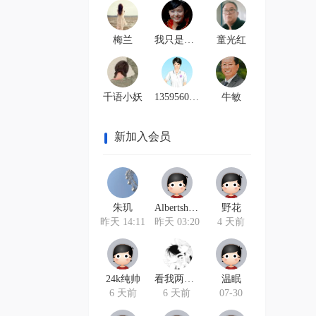
梅兰
我只是丑小鸭….
童光红
千语小妖
13595602589
牛敏
新加入会员
朱玑
Albertshosy
野花
昨天 14:11
昨天 03:20
4 天前
24k纯帅
看我两米八
温眠
6 天前
6 天前
07-30