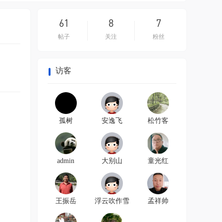
，把学生当作平常
教育这一行 。
61
8
7
帖子
关注
粉丝
访客
孤树
安逸飞
松竹客
admin
大别山
童光红
王振岳
浮云吹作雪
孟祥帅