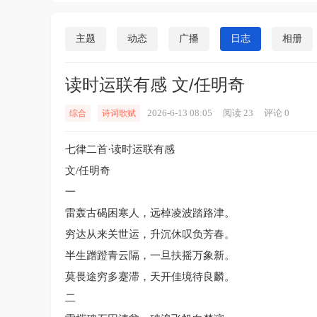
生。崇尚孔子、亚里士多德的那种教学
的人对待，砖有砖的用途，梁有梁的作用
主题
动态
广播
日志
相册
读时运联有感 文/任明奇
2026-6-13 08:05
阅读 23
评论 0
综合
诗词歌赋
七律二首·读时运联有感
文/任明奇
一
雷轰古碣困寒人，远棹凌波踏路津。
穷达从来关世运，升沉休叹负芳春。
半生蹭蹬青云隔，一旦扶摇万象新。
莫畏途穷多蹇滞，天开佳境待良麟。
二