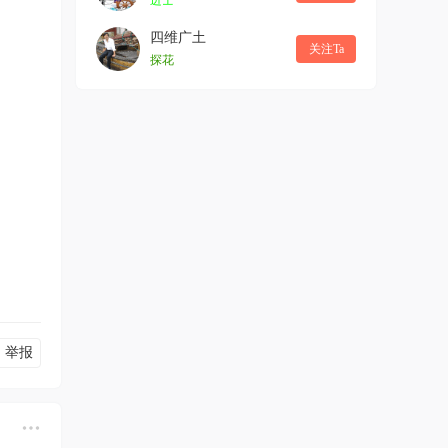
进士
四维广土
关注Ta
探花
举报