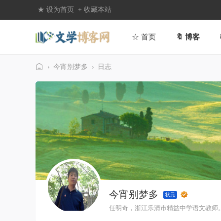
★ 设为首页
+ 收藏本站
☆ 首页
🔖 博客
›
今宵别梦多
›
日志
文
学
博
客
网
今宵别梦多
状元
任明奇，浙江乐清市精益中学语文教师