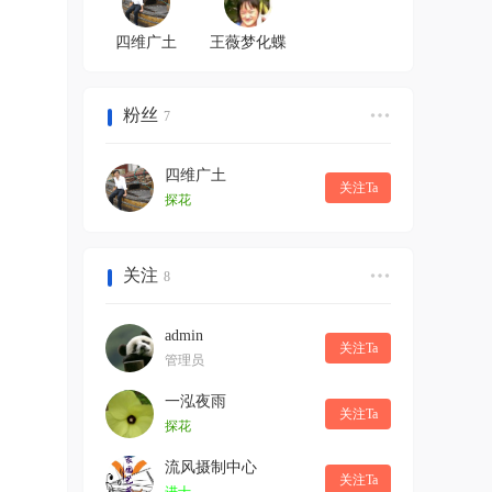
四维广土
王薇梦化蝶
粉丝
7
四维广土
关注Ta
探花
关注
8
admin
关注Ta
管理员
一泓夜雨
关注Ta
探花
流风摄制中心
关注Ta