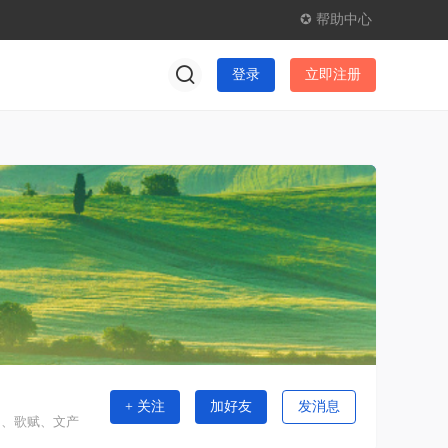
✪ 帮助中心
登录
立即注册
+ 关注
加好友
发消息
词、歌赋、文产