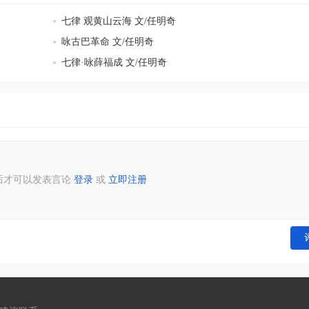
七律 观黄山云海 文/任明奇
咏古巴革命 文/任明奇
七律·咏薛福成 文/任明奇
后才可以发表言论
登录
或
立即注册