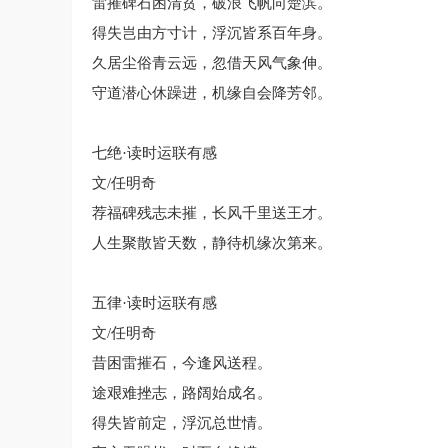
雷摧碑石困清贫，破浪飞帆向楚滨。
得失岂由方寸计，浮沉皆系百年身。
久居尘俗青云远，忽借天风气象伸。
守道潜心休躁进，机缘自会降芳邻。
七绝·读时运联有感
文/任明奇
荐福碑残志未摧，长风千里送王才。
人生聚散皆天数，静待机缘次第来。
五律·读时运联有感
文/任明奇
昔困雷摧石，今逢风送程。
途艰难挫志，路阔始成名。
得失皆前定，浮沉总世情。