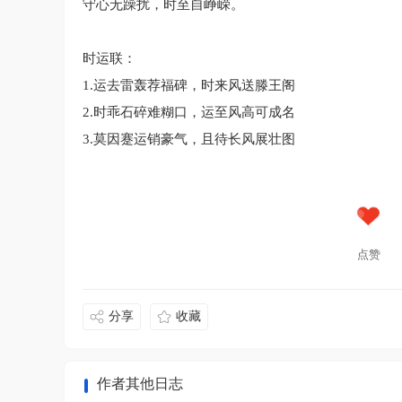
守心无躁扰，时至自峥嵘。
时运联：
1.运去雷轰荐福碑，时来风送滕王阁
2.时乖石碎难糊口，运至风高可成名
3.莫因蹇运销豪气，且待长风展壮图
点赞
分享
收藏
作者其他日志