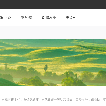
📚︎ 小说
💬 论坛
❂ 博友圈
更多▾
。市模范班主任，市优秀教师，市优质课一等奖获得者，喜爱文学，偶有诗、