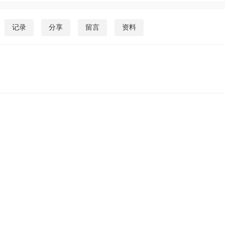
氛围：和谐而不失威严；喜欢苏霍姆林斯基的教学策略：公平公正，不偏不倚
。信奉“野蛮产生野蛮，仁爱产生仁爱”的执教名言，以身作则好为人师，衷爱
记录
分享
留言
资料