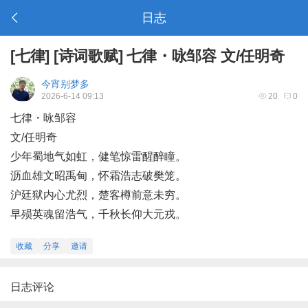
日志
[
七律
]
[
诗词歌赋
]
七律・咏邹容 文/任明奇
今宵别梦多
2026-6-14 09:13
20
0
七律・咏邹容
文/任明奇
少年蜀地气如虹，健笔惊雷醒醉瞳。
沥血雄文昭禹甸，怀霜浩志破樊笼。
沪廷狱内心尤烈，楚客樽前意未穷。
早殒英魂留浩气，千秋长仰大元戎。
收藏
分享
邀请
日志评论