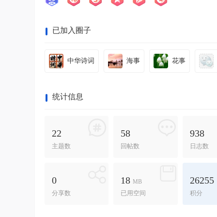
已加入圈子
中华诗词
海事
花事
统计信息
22
58
938
主题数
回帖数
日志数
0
18
26255
MB
分享数
已用空间
积分