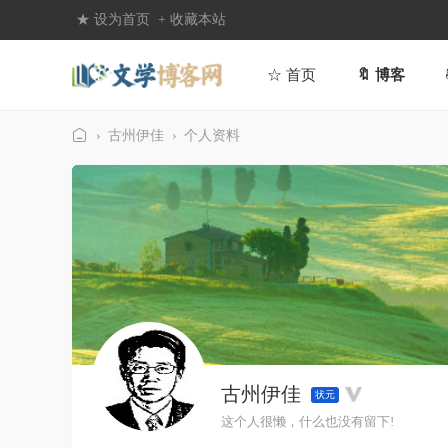
★ 设为首页
+ 收藏本站
☆ 首页
🔖 博客
›
古州伊佳
›
个人资料
文
学
博
客
网
古州伊佳
状元
这个人很懒，什么也没有留下!