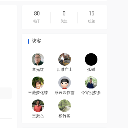
80
0
15
帖子
关注
粉丝
访客
童光红
四维广土
孤树
王薇梦化蝶
浮云吹作雪
今宵别梦多
王振岳
松竹客