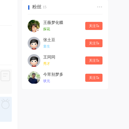
粉丝
15
王薇梦化蝶
关注Ta
探花
张土豆
关注Ta
童生
王同同
关注Ta
秀才
今宵别梦多
关注Ta
状元