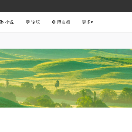
📚︎ 小说
💬 论坛
❂ 博友圈
更多▾