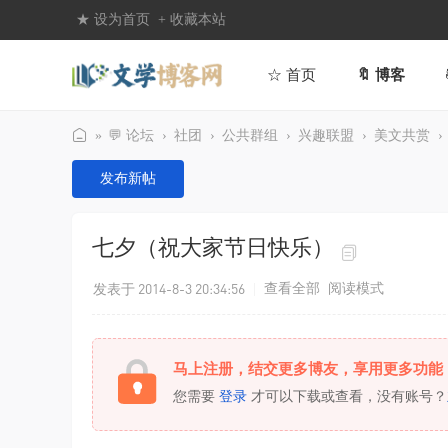
★ 设为首页
+ 收藏本站
☆ 首页
🔖 博客
»
💬 论坛
›
社团
›
公共群组
›
兴趣联盟
›
美文共赏
›
文
发布新帖
学
博
七夕（祝大家节日快乐）
客
网
发表于 2014-8-3 20:34:56
|
查看全部
阅读模式
马上注册，结交更多博友，享用更多功能
您需要
登录
才可以下载或查看，没有账号？