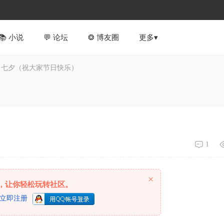
📚︎ 小说
💬 论坛
❂ 博友圈
更多▾
七夕（祝大家节日快乐）
1
×
，让你轻松玩转社区。
立即注册