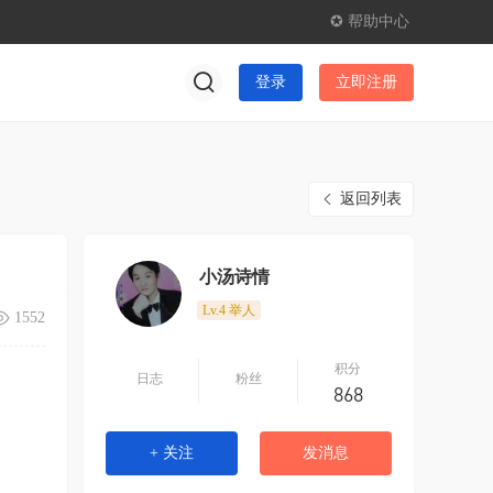
✪ 帮助中心
登录
立即注册
返回列表
小汤诗情
Lv.4
举人
1552
积分
日志
粉丝
868
+ 关注
发消息