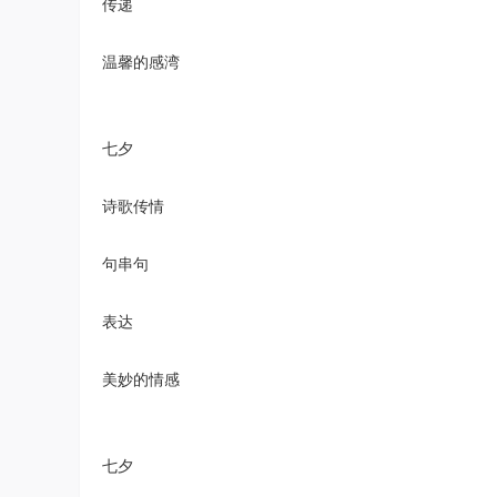
传递
温馨的感湾
七夕
诗歌传情
句串句
表达
美妙的情感
七夕