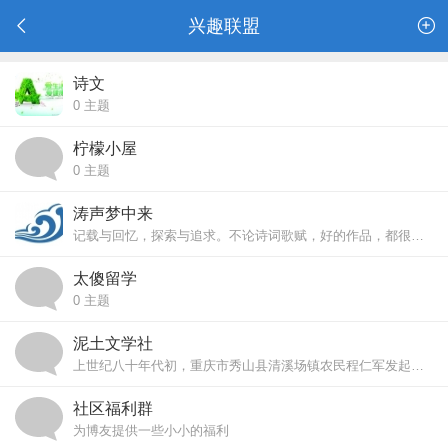
兴趣联盟
诗文
0
主题
柠檬小屋
0
主题
涛声梦中来
记载与回忆，探索与追求。不论诗词歌赋，好的作品，都很少能离得开真情实感，有了真情实感，才是正能量！ ...
太傻留学
0
主题
泥土文学社
上世纪八十年代初，重庆市秀山县清溪场镇农民程仁军发起成立了《泥土》文学社，程仁寅、程安山、程明跃、程桃仙、程明芬、程健、舒俊福、杨 ...
社区福利群
为博友提供一些小小的福利