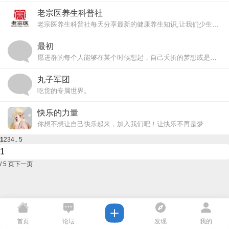
也为有共同兴趣爱好的人员创建一个文明的交流场地
交友潜规则
老宗医养生科普社
1，文明礼貌
老宗医养生科普社每天分享最新的健康养生知识,让我们少生病,更健康!
2，不得发广 ...
最初
愿进群的每个人能够在某个时候想起，自己夭折的梦想或是一直未能实现的遗憾，然后跟随自己的心，走下去，勿忘初心，方得始终…… ...
丸子军团
吃货的专属世界。
快乐的力量
你想不想让自己快乐起来，加入我们吧！让快乐不再是梦
1
2
3
4
.. 5
/ 5 页
下一页
首页
论坛
发现
我的