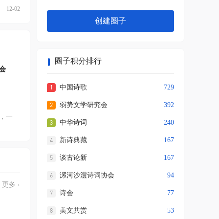
12-02
创建圈子
圈子积分排行
会
中国诗歌
729
弱势文学研究会
392
，一
中华诗词
240
新诗典藏
167
谈古论新
167
漯河沙澧诗词协会
94
更多 ›
诗会
77
美文共赏
53