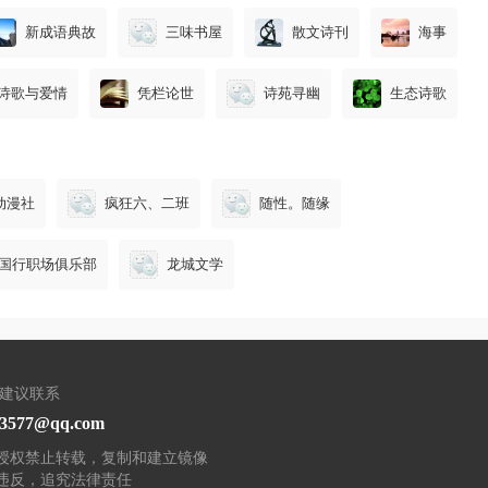
新成语典故
三味书屋
散文诗刊
海事
诗歌与爱情
凭栏论世
诗苑寻幽
生态诗歌
动漫社
疯狂六、二班
随性。随缘
国行职场俱乐部
龙城文学
/建议联系
93577@qq.com
授权禁止转载，复制和建立镜像
违反，追究法律责任