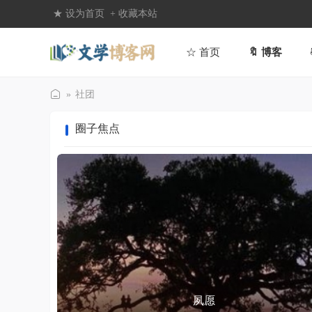
★ 设为首页
+ 收藏本站
☆ 首页
🔖 博客
»
社团
文
圈子焦点
学
博
客
网
夙愿