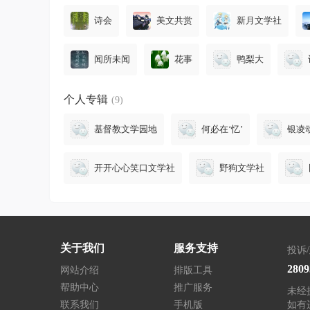
诗会
美文共赏
新月文学社
闻所未闻
花事
鸭梨大
个人专辑
(9)
基督教文学园地
何必在‘忆’
银凌
开开心心笑口文学社
野狗文学社
关于我们
服务支持
投诉
280
网站介绍
排版工具
帮助中心
推广服务
未经
联系我们
手机版
如有