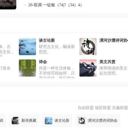
20-双调·一锭银（74|7（34）4）
谈古论新
漯河沙澧诗词协
体、古
研究古文化，畅谈新
统文化，
思想。
想。
诗会
美文共赏
打造名
诗是一种生活体验，
推荐阅读的美文
不管你写得如何，只
起欣赏吧。
要你提笔，我们都欢
迎你。
自由联盟
地区联盟
兴趣联盟
词
新诗典藏
谈古论新
漯河沙澧诗词协会