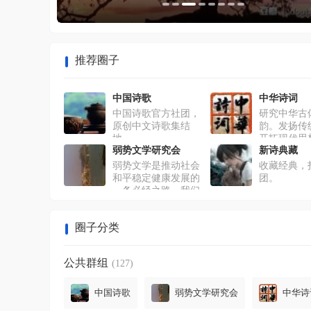
推荐圈子
中国诗歌
中华诗词
中国诗歌官方社团，
研究中华古
原创中文诗歌集结
韵。发扬传
地。
开拓现代思
弱势文学研究会
新诗典藏
弱势文学是推动社会
收藏经典，
和平稳定健康发展的
团。
一条必经之路。我们
要克服困难共同进步！
圈子分类
公共群组
(127)
中国诗歌
弱势文学研究会
中华诗