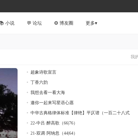
📚︎ 小说
💬 论坛
❂ 博友圈
更多▾
我的
超象诗歌宣言
丁香六韵
我想去看一看大海
邀你一起来写星语心愿
中华古典格律体标准【律绝】平仄谱（一百二十八式
22-中吕·醉高歌（66|76）
21-双调·阿纳忽（44|64）