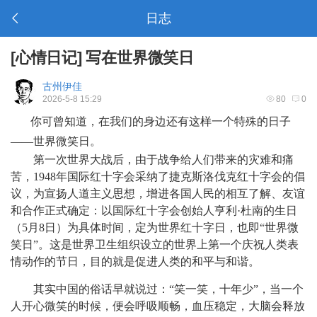
日志
[
心情日记
]
写在世界微笑日
古州伊佳
2026-5-8 15:29
80
0
你可曾知道，在我们的身边还有这样一个特殊的日子
——世界微笑日。
第一次世界大战后，由于战争给人们带来的灾难和痛
苦，
1948
年国际红十字会采纳了
捷克斯洛伐克
红十字会的倡
议，为宣扬人道主义思想，增进各国人民的相互了解、友谊
和合作正式确定：以国际红十字会创始人
亨利
·杜南
的生日
（
5
月
8
日）为具体时间，定为
世界红十字日
，也即
“世界微
笑日”。这是世界卫生组织设立的世界上第一个庆祝人类表
情动作的节日，目的就是促进人类的和平与和谐。
其实中国的俗话早就说过：
“笑一笑，十年少”，当一个
人开心微笑的时候，便会呼吸顺畅，血压稳定，大脑会释放