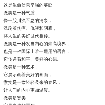
这是生命信息坚强的蔓延。
微笑是一种气质
，
像一股川流不息的清
泉
，
洗刷着伤痛、仇视和阴霾，
将人生的美好世代相传。
微笑
是
一种
发自内心的崇高
境界
，
也是一种国际上唯一通用的语言，
它传递着和平、美好的心愿。
微笑是一种艺术
，
它展示画着美好的画面，
微笑是一缕
轻轻袭来的
春风
，
让人们的内心更加温暖。
微笑是赞美，