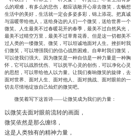
么的艰难，有多么的悲伤，都应该敞开心扉去微笑，去畅想
生活中的美好，生活就一定会多姿多彩，锦上添花。
把真诚
与温暖带给他人，送给身边的人们一个微笑，送给世界一个
微笑。人生
最美不过春暖花开的春季，最美不过自然风光，
最美不过晴空万里，最美不过草青花香。但是这一切都美不
过人类的一缕微笑。微笑，可以坦诚地面对人生。挫折时我
们微笑，可以增强我们的信心战胜困难。自卑时我们微笑，
可以使我们强大。因为微笑是一种自信是一种力量是一种胸
怀，它可以战胜忧伤、可以抚平心灵的创伤，可以净化心灵
的思想，可以带给他人以力量。让我们奏响微笑的旋律，去
面对世界、面对人生、面对他人、面对挑战、面对眼前的一
切去尽情地绽放自己
灿烂
的微笑吧。
微笑着写下这首诗
——让微笑成为我们的力量：
以微笑去面对眼前流转的画面
，
微笑依然是那么缠绵
，
这是人类独有的精神
力量
，