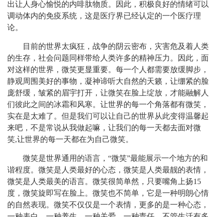
出让人身心愉悦的内啡肽物质。因此，积极良好的情绪可以
调动体内的免疫系统，这是医疗界已经认定的一个医疗理
论。
目前的世界太疯狂，战争的阴云密布，灾害危及着人类
的生存，社会问题同样带给人类许多的精神压力。因此，面
对这样的世界，微笑更显重要。
每一个人都需要放缓脚步，
静观周围美好的事物，凝神谛听大自然的天籁，让绷紧的脸
庞舒缓，皱紧的眉宇打开，让微笑在脸上绽放，才能融解人
们彼此之间的冰霜和风寒。让世界的每一个角落都有微笑，
实在是太难了。但是我们可以让自己的世界从此变得温馨起
来吧，不是常说从我做起嘛，让我们的每一天都去面对微
笑
,让世界的每一天都在为自己微笑。
微笑是世界通用的语言，
“微笑”最能展示一个地方的和
谐程度。微笑是人类最好的心态，微笑是人类最靓的表情，
微笑是人类最美的语言。微笑很简单然，只要嘴角上扬15
度，微笑旋即写在脸上。微笑也不简单，它是一种明朗心情
的自然表现。
微笑不仅仅是一个表情，更多的是一种心态，
一种表白，一种养生，一种关爱，一种责任。
不管生活有多