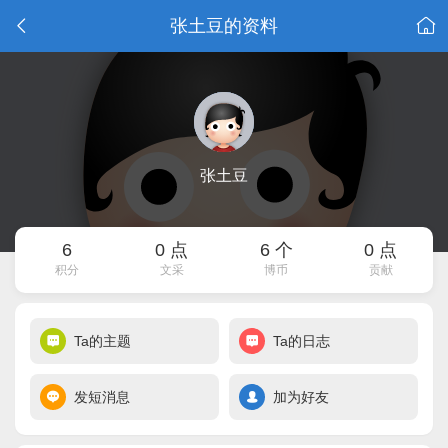
张土豆的资料
张土豆
6
0 点
6 个
0 点
积分
文采
博币
贡献
Ta的主题
Ta的日志
发短消息
加为好友