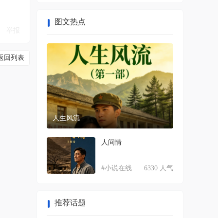
图文热点
举报
返回列表
人生风流
人间情
#小说在线
6330 人气
推荐话题