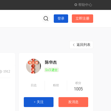
✪ 帮助中心
登录
立即注册
返回列表
陈华杰
Lv.5
进士
1912
积分
日志
粉丝
1005
+ 关注
发消息