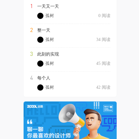
1
一天又一天
孤树
0 阅读
2
整一天
孤树
34 阅读
3
此刻的实现
孤树
45 阅读
4
每个人
孤树
42 阅读