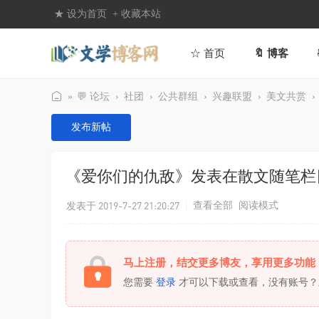
★ 设为首页
+ 收藏本站
☆ 首页
🔖 博客
»
💬 论坛
›
社团
›
公共群组
›
兴趣联盟
›
美文共赏
›
文
发布新帖
学
博
《爱你们的仇敌》发表在散文随笔栏
客
网
发表于 2019-7-27 21:20:27
|
查看全部
阅读模式
马上注册，结交更多博友，享用更多功能
您需要
登录
才可以下载或查看，没有账号？