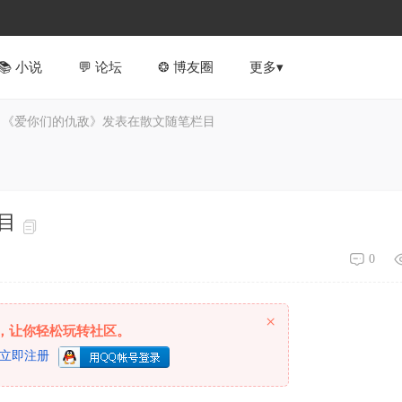
📚︎ 小说
💬 论坛
❂ 博友圈
更多▾
《爱你们的仇敌》发表在散文随笔栏目
目
0
×
，让你轻松玩转社区。
立即注册