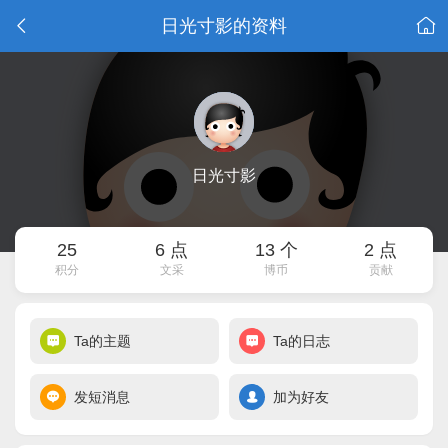
日光寸影的资料
日光寸影
25
6 点
13 个
2 点
积分
文采
博币
贡献
Ta的主题
Ta的日志
发短消息
加为好友