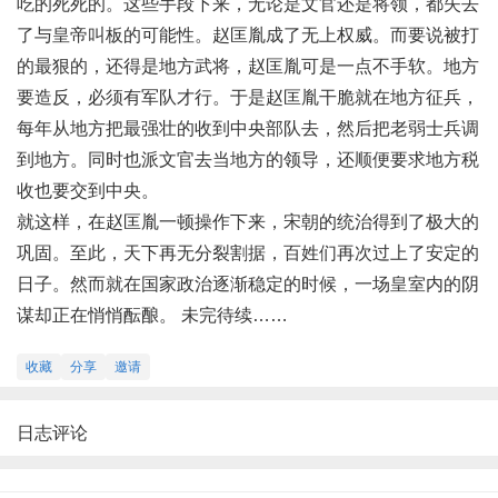
吃的死死的。这些手段下来，无论是文官还是将领，都失去
了与皇帝叫板的可能性。赵匡胤成了无上权威。而要说被打
的最狠的，还得是地方武将，赵匡胤可是一点不手软。地方
要造反，必须有军队才行。于是赵匡胤干脆就在地方征兵，
每年从地方把最强壮的收到中央部队去，然后把老弱士兵调
到地方。同时也派文官去当地方的领导，还顺便要求地方税
收也要交到中央。
就这样，在赵匡胤一顿操作下来，宋朝的统治得到了极大的
巩固。至此，天下再无分裂割据，百姓们再次过上了安定的
日子。然而就在国家政治逐渐稳定的时候，一场皇室内的阴
谋却正在悄悄酝酿。 未完待续……
收藏
分享
邀请
日志评论