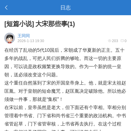
日志
[
短篇小说
]
大宋那些事(1)
王同同
2026-1-13 19:30
203
0
在经历了乱动的5代10国后，宋朝成了华夏新的正主。五十
多年的战乱，可把人民们折腾的够呛。而这一切的主要原
因，可以说是政权频繁更换导致的。作为一个新的统一皇
朝，送必须改变这个问题。
这个重任自然落到了宋的开国皇帝身上。他，就是宋太祖赵
匡胤。对于皇朝的短命魔咒，赵匡胤决定破除他。所以他必
须做一件事，那就是“集权”！
在宋以前，皇帝虽然是老大，但下面还有个宰相。宰相分别
管理着中书省、门下省和尚书省三个重要的政治机构。中书
省管起草，门下省管审核，上书省再去执行。在这个过程