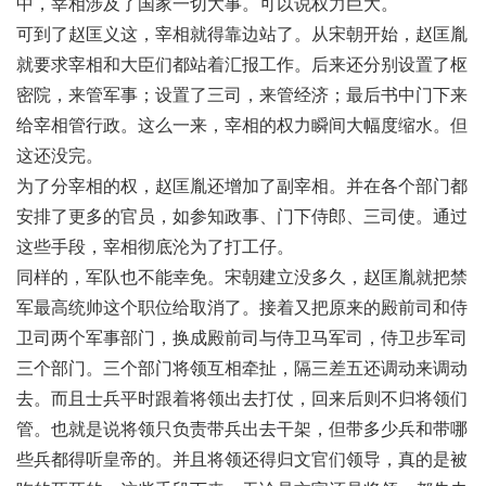
中，宰相涉及了国家一切大事。可以说权力巨大。
可到了赵匡义这，宰相就得靠边站了。从宋朝开始，赵匡胤
就要求宰相和大臣们都站着汇报工作。后来还分别设置了枢
密院，来管军事；设置了三司，来管经济；最后书中门下来
给宰相管行政。这么一来，宰相的权力瞬间大幅度缩水。但
这还没完。
为了分宰相的权，赵匡胤还增加了副宰相。并在各个部门都
安排了更多的官员，如参知政事、门下侍郎、三司使。通过
这些手段，宰相彻底沦为了打工仔。
同样的，军队也不能幸免。宋朝建立没多久，赵匡胤就把禁
军最高统帅这个职位给取消了。接着又把原来的殿前司和侍
卫司两个军事部门，换成殿前司与侍卫马军司，侍卫步军司
三个部门。三个部门将领互相牵扯，隔三差五还调动来调动
去。而且士兵平时跟着将领出去打仗，回来后则不归将领们
管。也就是说将领只负责带兵出去干架，但带多少兵和带哪
些兵都得听皇帝的。并且将领还得归文官们领导，真的是被