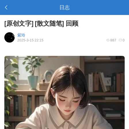
日志
[
原创文字
]
[
散文随笔
]
回顾
紫玲
2025-3-15 22:15
887
0