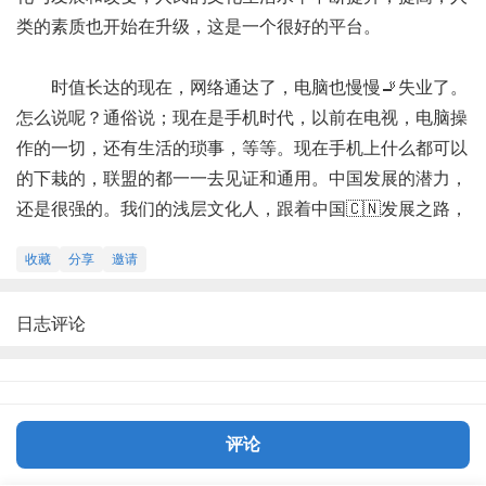
类的素质也开始在升级，这是一个很好的平台。
时值长达的现在，网络通达了，电脑也慢慢🚬失业了。
怎么说呢？通俗说；现在是手机时代，以前在电视，电脑操
作的一切，还有生活的琐事，等等。现在手机上什么都可以
的下栽的，联盟的都一一去见证和通用。中国发展的潜力，
还是很强的。我们的浅层文化人，跟着中国🇨🇳发展之路，
学的东西太多了，太多了。感觉跟着吃力，跟不上了。哈哈
收藏
分享
邀请
～～
日志评论
好了，写✍️的很久了，眼睛开始受不了，左眼是假眼
镜，做了手术的，不能太累，累狠了怕把眼睁累坏了。再
会！朋友们。
最后，有空✍️还会来写点文字，充实自己和生活，虽然
评论
知识浅薄。而文化知识的重要性，学点，✍️写点，让修行
之路充满阳光。