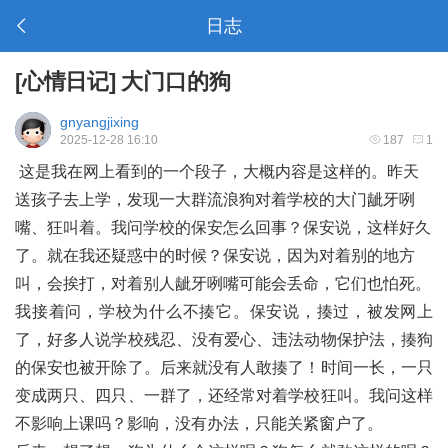
日志
[
心情日记
]
大门口的狗
gnyangjixing
2025-12-28 16:10
187
1
这是我在网上看到的一个段子，大概内容是这样的。昨天
送孩子去上学，发现一大群流浪狗对着学校的大门龇牙咧
嘴、狂叫着。我问学校的保安怎么回事？保安说，这样好久
了。就在我还疑惑中的时候？保安说，因为对着别的地方
叫，会挨打，对着别人龇牙咧嘴可能会丢命，它们也怕死。
我接着问，学校为什么不揍它。保安说，揍过，被发网上
了，好多人说学校残忍、没有爱心、违法动物保护法，揍狗
的保安也被开除了。后来就没有人敢揍了！时间一长，一只
变成两只、四只、一群了，还经常对着学校狂叫。我问这样
不影响上课吗？影响，没有办法，只能关紧窗户了。