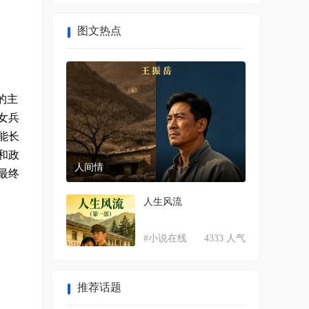
图文热点
的主
女兵
能长
和政
人间情
最终
人生风流
#小说在线
4333 人气
推荐话题