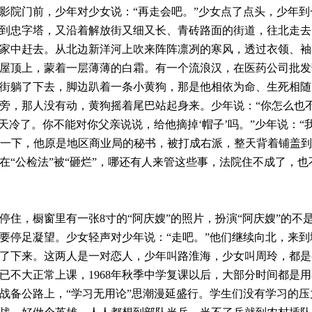
影院门前，少年对少女说：“再走会吧。”少女点了点头，少年到
到忠字塔，又沿着解放街又细又长、青砖路面的街道，往北走去
家中赶去。从北边新洋河上吹来阵阵凛冽的寒风，透过衣领、袖
屋顶上，蒙着一层薄薄的白霜。有一个流浪汉，在医药公司批发
街躺了下去，脚边趴着一条小黄狗，那是他相依为命、生死相随
旁，那人没有动，黄狗摇着尾巴站起身来。少年说：“你怎么也
天冷了。你不能对你父亲说说，给他摘掉‘帽子’吗。”少年说：“
动了一下，他原是地区商业局的秘书，被打成右派，整天背着铺盖
在“公检法”被“砸烂”，哪还有人来管这些事，法院住不成了，也
，橱窗里有一张8寸的“阿庆嫂”的照片，扮演“阿庆嫂”的不
要停足凝望。少女轻声对少年说：“走吧。”他们继续向北，来到
了下来。这两人是一对恋人，少年叫路淮海，少女叫周玲，都是
已不大正常上课，1968年秋季中学复课以后，大部分时间都是
战备公路上，“学习无用论”思潮漫延盛行。学生们没有学习的压