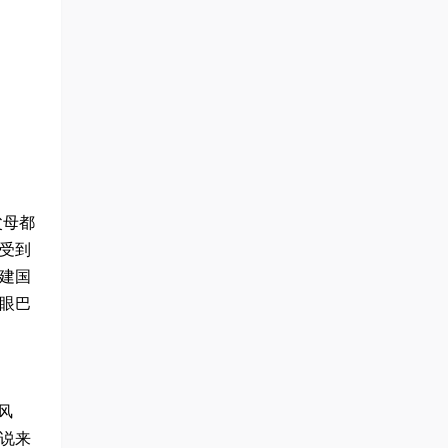
父母都
受到
建国
眼巴
风
说来