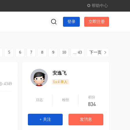
✪ 帮助中心
登录
立即注册
5
6
7
8
9
10
... 43
下一页
安逸飞
Lv.4
举人
4349
积分
日志
粉丝
834
+ 关注
发消息