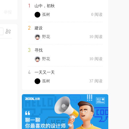
1
山中，初秋
举报
孤树
0 阅读
2
建设
野花
10 阅读
3
寻找
野花
10 阅读
4
一天又一天
孤树
37 阅读