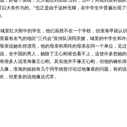
战，好做个英雄，人人都想到部队当兵，当不了兵就到农村插队
可以大有作为的。”也正是由于这种无聊，在中学生中普遍出现了
的。
城里红大附中的学生，他们虽然不在一个学校，但淮海早就认
里最有名气的地区“三代会”宣传队演阿庆嫂，城里的中学生和许
母亲说她长得漂亮，他的母亲和周玲的母亲在同一个单位，见过
说，全中国的男人，她除了王心刚谁也看不上，这使许多想她的
有很多人说淮海像王心刚。其实他并不像王心刚，但他的确长得
儿像，淮海的姐姐有几个同学就曾讨论过他像谁的问题，有的说
长，但更多的说他像达式常。