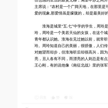
但也感到生活的寂寞无聊，渴望中苏之间开
主席说：“农村是一个广阔天地，在那里是
爱的现象,那爱情虽是朦胧的，却是最美好
淮海是城里“五.七”中学的学生，周玲是
玲，周玲是一个美若天仙的女孩，在这个城
青年都认识她。淮海在见过她以前，就常听
玲。周玲知道自己的美丽，很骄傲，人们传
对她望而却步，但淮海听后却很高兴，因为
亮，丑人各有不同，而漂亮的人则总是有点
王心刚，有的说他像《南征北战》里的张军
回复
赞
踩