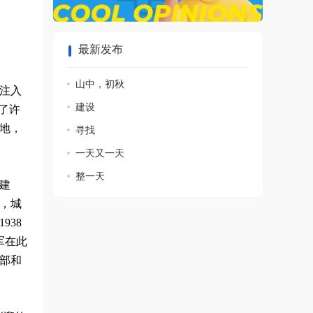
最新发布
山中，初秋
注入
建设
了许
地，
寻找
一天又一天
整一天
建
逃，城
938
军在此
部和