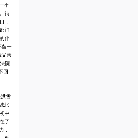
一个
。街
口，
部门
的伴
不留一
我父亲
到法院
不回
是洪雪
城北
初中
用在了
力，