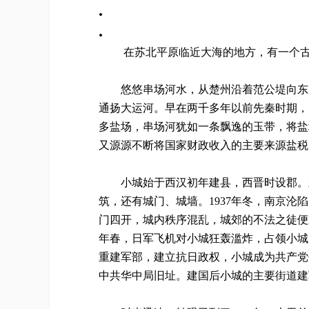
.
.
在苏北平原临近大海的地方，有一个
悠悠串场河水，从楚州沿着范公堤向东，
通扬大运河。早在两千多年以前先秦时期，
多盐场，串场河犹如一条飘逸的玉带，将盐
又源源不断将国家财政收入的主要来源盐税
小城始于西汉初年建县，西晋时设郡。直
筑，还有城门、城墙。1937年冬，南京
门四开，城内秩序混乱，城郊的不法之徒便
年春，日军飞机对小城狂轰滥炸，占领小城后
重建军部，建立抗日政权，小城成为共产党
中共华中局旧址。建国后小城的主要街道建