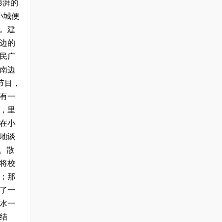
澎湃的
小城便
。建
边的
民广
南边
节目，
有一
，里
在小
地谈
。散
将校
；那
了一
水一
结