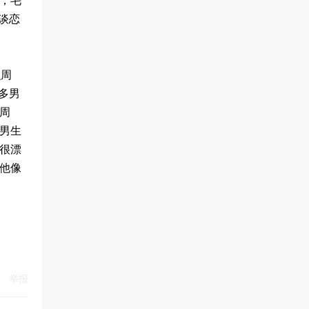
，毛
谈恋
识周
多男
周
男生
很漂
他像
举报