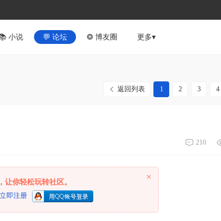
📚︎ 小说
💬 论坛
❂ 博友圈
更多▾
返回列表
1
2
3
4
210
×
，让你轻松玩转社区。
立即注册