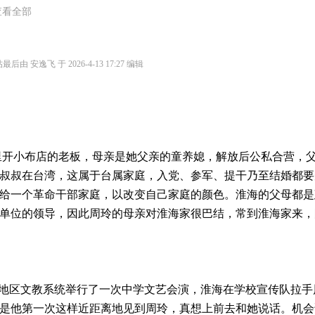
查看全部
最后由 安逸飞 于 2026-4-13 17:27 编辑
开小布店的老板，母亲是她父亲的童养媳，解放后公私合营，
叔叔在台湾，这属于台属家庭，入党、参军、提干乃至结婚都要
给一个革命干部家庭，以改变自己家庭的颜色。淮海的父母都是
单位的领导，因此周玲的母亲对淮海家很巴结，常到淮海家来，
，地区文教系统举行了一次中学文艺会演，淮海在学校宣传队拉手
是他第一次这样近距离地见到周玲，真想上前去和她说话。机会