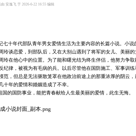
安逸飞 于 2026-6-22 16:55 编辑
纪七十年代部队青年男女爱情生活为主要内容的长篇小说。小说
周玲谈恋爱，到部队后，又在大别山遇到了将军的女儿、美丽的
周玲在他心中的位置。为了能和曙光结为终生伴侣，他努力争取
反纪律，被视为有毛病的兵。以后尽管他在国防施工、军事训练
模范，但总是无法驱散笼罩在他政治前途上的那重浓厚的阴云，
几十年的爱情和婚姻造成了不幸。
祖国的国防事业，能把青春献给人生最美丽的爱情，此生无悔。