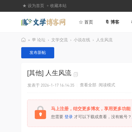
★ 设为首页
+ 收藏本站
☆ 首页
🔖 博客
»
💬 论坛
›
文学交流
›
小说在线
›
人生风流
文
发布新帖
学
博
[其他]
人生风流
客
网
发表于 2026-1-17 16:14:35
|
查看全部
阅读模式
马上注册，结交更多博友，享用更多功能
您需要
登录
才可以下载或查看，没有账号？