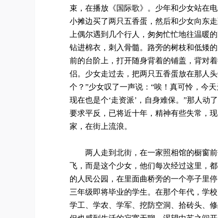
束，在播放《国际歌》。少年和少女站在电
小摊边买了两只五香蛋，然后和少女向东走
上偶尔遇到几个行人，匆匆忙忙地往温暖的
钻进棉衣，刺入骨髓。路旁的树枝和低矮的
前的台阶上，打开随身背着的铺盖，背对着
侣。少女走过去，把两只五香蛋放在那人头
个？”少女叹了一声说：“唉！真可怜，今天
现在也是个‘走资派’，自身难保。”那人
要求平反，已将近十年，精神有些失常，现
家，在街上流浪。
两人走到北街，在一家照相馆的橱窗前停住
飞，而是这个少女，他们每次经过这里，都
的人民公园，在里面曲桥旁的一个亭子里停
三年级即将毕业的学生。在那个年代，学校
学工、学农、学军、挖防空洞、拾砖头、修