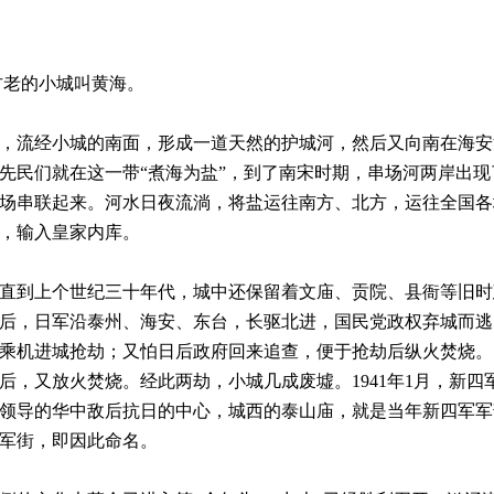
古老的小城叫黄海。
流经小城的南面，形成一道天然的护城河，然后又向南在海安
先民们就在这一带“煮海为盐”，到了南宋时期，串场河两岸出现
场串联起来。河水日夜流淌，将盐运往南方、北方，运往全国各
，输入皇家内库。
到上个世纪三十年代，城中还保留着文庙、贡院、县衙等旧时
沦陷后，日军沿泰州、海安、东台，长驱北进，国民党政权弃城而
乘机进城抢劫；又怕日后政府回来追查，便于抢劫后纵火焚烧。1
，又放火焚烧。经此两劫，小城几成废墟。1941年1月，新四
领导的华中敌后抗日的中心，城西的泰山庙，就是当年新四军军
军街，即因此命名。