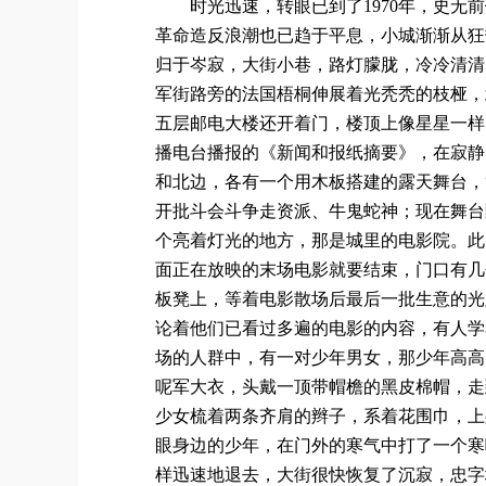
时光迅速，转眼已到了1970年，史无前
革命造反浪潮也已趋于平息，小城渐渐从狂
归于岑寂，大街小巷，路灯朦胧，冷冷清清
军街路旁的法国梧桐伸展着光秃秃的枝桠，
五层邮电大楼还开着门，楼顶上像星星一样
播电台播报的《新闻和报纸摘要》，在寂静
和北边，各有一个用木板搭建的露天舞台，
开批斗会斗争走资派、牛鬼蛇神；现在舞台
个亮着灯光的地方，那是城里的电影院。此
面正在放映的末场电影就要结束，门口有几
板凳上，等着电影散场后最后一批生意的光
论着他们已看过多遍的电影的内容，有人学
场的人群中，有一对少年男女，那少年高高
呢军大衣，头戴一顶带帽檐的黑皮棉帽，走
少女梳着两条齐肩的辫子，系着花围巾，上
眼身边的少年，在门外的寒气中打了一个寒
样迅速地退去，大街很快恢复了沉寂，忠字