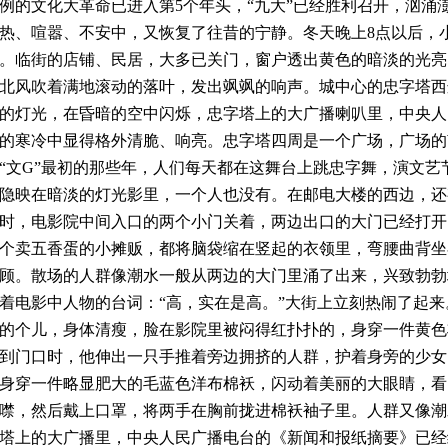
例的文化大革命已进入第5个年头，“九大”已经胜利召开，汹涌
热、喧嚣、不安中，又恢复了往昔的宁静。冬天晚上8点以后，
。临街的店铺、民居，大多已关门，窗户透出黄色的暗淡的光亮
北风吹着满地滚动的落叶，发出飒飒的响声。城中心的忠字塔西
的灯光，在昏暗的空中闪烁，忠字塔上的大广播喇叭里，中央人
的寒冷中显得格外清脆、响亮。忠字塔四周是一个广场，广场的
“文G”最初的那些年，人们每天都在这舞台上跳忠字舞，演文艺
隐映在暗淡的灯光影里，一个人也没有。在邮电大楼的西边，还
时，电影院中间入口的两个小门关着，两边出口的大门已经打开
个卖五香蛋的小摊贩，都将脑袋缩在竖起的衣领里，弯腰曲背坐
顾。散场的人群像潮水一般从两边的大门里涌了出来，兴致勃勃
着电影中人物的台词：“高，实在是高。”大街上立刻热闹了起来
的个儿，身体清瘦，脸在影院里被闷得红扑扑的，身穿一件黄色
到门口时，他伸出一只手推着旁边拥挤的人群，护着身旁的少女
身穿一件略显肥大的毛蓝色洋布棉袄，闪动着美丽的大眼睛，看
噤，然后戴上口罩，将两手在胸前拢进棉袄袖子里。人群又像潮
塔上的大广播里，中央人民广播电台的《新闻和报纸摘要》已经