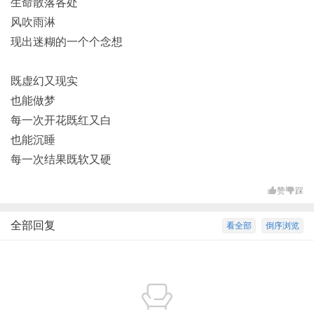
生命散落各处
风吹雨淋
现出迷糊的一个个念想
既虚幻又现实
也能做梦
每一次开花既红又白
也能沉睡
每一次结果既软又硬
赞
踩
全部回复
看全部
倒序浏览