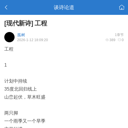
谈诗论道
[现代新诗]
工程
孤树
1章节
2026-1-12 18:09:20
389
0
工程
1
计划中持续
35度北回归线上
山峦起伏，草木旺盛
两只脚
一个雨季又一个旱季