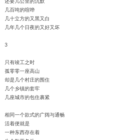
还要几公里的沉默
几百吨的喧哗
几十立方的又黑又白
几年几个日夜的又好又坏
3
只有竣工之时
孤零零一座高山
却是几个村庄的围住
几个乡镇的套牢
几座城市的包住裹紧
相同一个款式的广阔与通畅
活着便就是
一种东西存在着