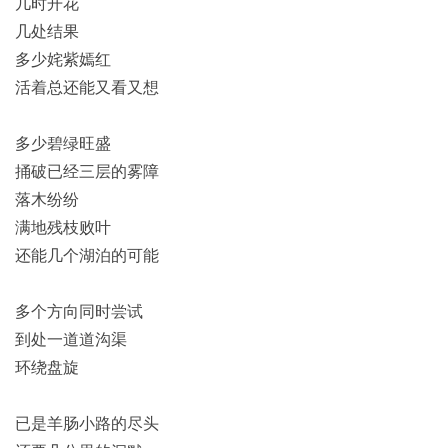
几时开花
几处结果
多少姹紫嫣红
活着总还能又看又想
多少碧绿旺盛
捅破已经三层的雾障
落木纷纷
满地残枝败叶
还能几个湖泊的可能
多个方向同时尝试
到处一道道沟渠
环绕盘旋
已是羊肠小路的尽头