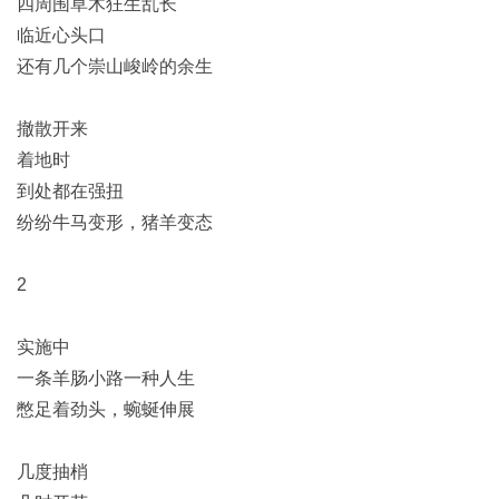
四周围草木狂生乱长
临近心头口
还有几个崇山峻岭的余生
撤散开来
着地时
到处都在强扭
纷纷牛马变形，猪羊变态
2
实施中
一条羊肠小路一种人生
憋足着劲头，蜿蜒伸展
几度抽梢