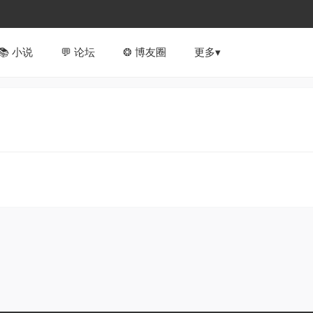
📚︎ 小说
💬 论坛
❂ 博友圈
更多▾