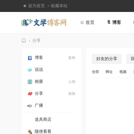
★ 设为首页
+ 收藏本站
☆ 首页
🔖 博客
›
分享
文
学
博客
发布
好友的分享
博
说说
全部
|
网址
|
视频
|
客
相册
上传
网
分享
添加
广播
道具商店
随便看看