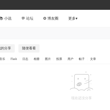
📚︎ 小说
💬 论坛
❂ 博友圈
更多▾
我的分享
随便看看
音乐
|
Flash
|
日志
|
相册
|
图片
|
投票
|
用户
|
帖子
|
文章
现在还没分享