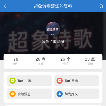
超象诗歌流派的资料
超象诗歌流派
78
26 点
26 个
13 点
积分
文采
博币
贡献
Ta的主题
Ta的日志
发短消息
加为好友