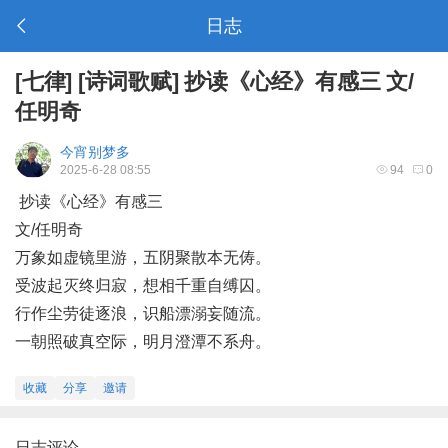
日志
[
七律
]
[
诗词歌赋
]
抄读《心经》有感三 文/
任明奇
今宵别梦多
2025-6-28 08:55
94
0
抄读《心经》有感三
文/任明奇
万象如虚镜里游，五阴聚散本无俦。
受波起灭终归寂，想相千重自缚囚。
行作尘劳徒逐浪，识船漂溺妄随流。
一朝照破真空际，明月澄潭不系舟。
收藏
分享
邀请
日志评论