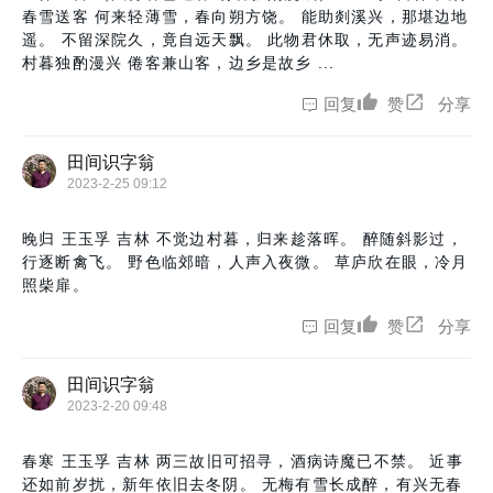
春雪送客 何来轻薄雪，春向朔方饶。 能助剡溪兴，那堪边地
遥。 不留深院久，竟自远天飘。 此物君休取，无声迹易消。
村暮独酌漫兴 倦客兼山客，边乡是故乡 ...
回复
赞
分享
田间识字翁
2023-2-25 09:12
晚归 王玉孚 吉林 不觉边村暮，归来趁落晖。 醉随斜影过，
行逐断禽飞。 野色临郊暗，人声入夜微。 草庐欣在眼，冷月
照柴扉。
回复
赞
分享
田间识字翁
2023-2-20 09:48
春寒 王玉孚 吉林 两三故旧可招寻，酒病诗魔已不禁。 近事
还如前岁扰，新年依旧去冬阴。 无梅有雪长成醉，有兴无春