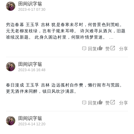
田间识字翁
2023-4-17 07:30
穷边春暮 王玉孚 吉林 犹是春寒未尽时，何曾景色到荒畦。
元无老柳发枝绿，岂有子规来耳啼。 诗兴难寻从酒兴，旧题
谁续况新题。 此身久困边村里，何限吟情梦里迷。 ...
回复
赞
分享
田间识字翁
2023-4-16 16:48
春日漫成 王玉孚 吉林 边远孤村自作樊，懒行闹市与荒园。
更无酒伴来同醉，镇日风吹沙满原。
回复
赞
分享
田间识字翁
2023-4-14 12:20