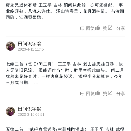
彦龙兄退休有赠 王玉孚 吉林 消闲从此始，亦可远督邮。 事
业终须歇，风流未许休。 溪山诗卷里，花月酒杯留。 与汝期
同隐，江湖盟鹭鸥。
回复
赞
分享
田间识字翁
2023-4-11 11:45
七绝二首（忆旧/闰二月） 王玉孚 吉林 老去徒思往日游，故
人无复旧风流。 虽能还作当年醉，醉里空搔此白头。 闰二月
犹然未见好春时，一样边庭花较迟。 添得半分希冀在，今年
三月或可期。 ...
回复
赞
分享
田间识字翁
2023-3-15 09:51
五律二首 （赋得春雪送客/村暮独酌漫成） 王玉孚 吉林 赋得