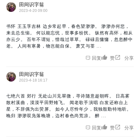
田间识字翁
2023-4-20 09:00
书怀 王玉孚吉林 边乡常起早，春色望渺渺。 渺渺亦何悲，
来去总生恼。 何以能忘忧，世事多纷扰。 纵然有高怀，相从
亦云少。 百年不谓短，惜哉过草草。 碌碌且慵慵，忽忽醉中
老。 人间有寒暑，物岂能自保。 萧艾与荃 ...
回复
赞
分享
田间识字翁
2023-4-18 16:17
七绝六首 郊行 无处山川见翠微，寻诗随意趁朝晖。 日高雾
散村溪曲，漠漠平田野雉飞。 闻老歌手演唱 白发还称台上
星，不辞偶为出荧屏。 如今人尽怜年少，我独殷勤特地听。
晚归 渺渺双凫落晚塘，边村春色尚荒凉。 醉 ...
回复
赞
分享