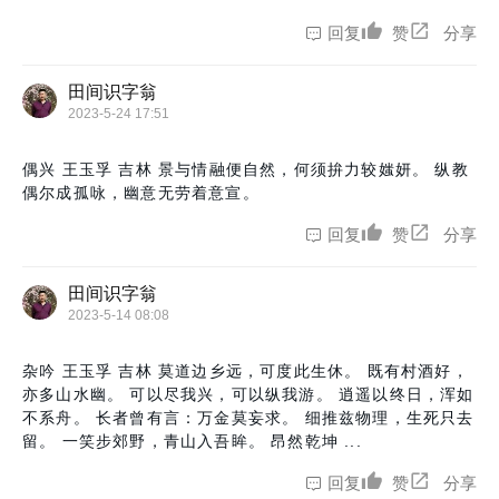
回复
赞
分享
田间识字翁
2023-5-24 17:51
偶兴 王玉孚 吉林 景与情融便自然，何须拚力较媸妍。 纵教
偶尔成孤咏，幽意无劳着意宣。
回复
赞
分享
田间识字翁
2023-5-14 08:08
杂吟 王玉孚 吉林 莫道边乡远，可度此生休。 既有村酒好，
亦多山水幽。 可以尽我兴，可以纵我游。 逍遥以终日，浑如
不系舟。 长者曾有言：万金莫妄求。 细推兹物理，生死只去
留。 一笑步郊野，青山入吾眸。 昂然乾坤 ...
回复
赞
分享