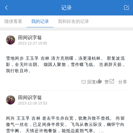
记录
随便看看
我的记录
我和好友的记录
田间识字翁
2023-12-27 10:05
雪地闲步 王玉孚 吉林 清方充朔曙，冻更漫枯林。 那复波流
影，全无叶出阴。 烟因人聚散，雪作蝶飞临。 岂易辞天损，
我行歌且吟。
回复
赞
分享
田间识字翁
2023-12-26 15:53
闲兴 王玉孚 吉林 老去平生亦自宽，犹教兴致不曾残。 尚留
傲气一丝在，已足闲身半席安。 飞鸟从教云际没，幽怀宁向
雪中阑。 天情还许饱餐饭，能抵边庭朔气寒。 ...