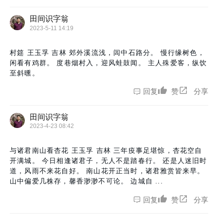
田间识字翁
2023-5-11 14:19
村筵 王玉孚 吉林 郊外溪流浅，闾中石路分。 慢行缘树色，
闲看有鸡群。 度巷烟村入，迎风蛙鼓闻。 主人殊爱客，纵饮
至斜曛。
回复
赞
分享
田间识字翁
2023-4-23 08:42
与诸君南山看杏花 王玉孚 吉林 三年疫事足堪惊，杏花空自
开满城。 今日相逢诸君子，无人不是踏春行。 还是人迷旧时
道，风雨不来花自好。 南山花开正当时，诸君雅赏皆来早。
山中偏爱几株存，馨香渺渺不可论。 边城自 ...
回复
赞
分享